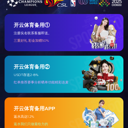
2026-05-25
2026-05-25
2026-05-25
2026-05-25
共 6,329条/264页
星空注册概
教育教学
况