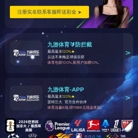
2026-05-27
2026-05-26
2026-05-26
2026-05-26
2026-05-26
2026-05-26
2026-05-26
2026-05-26
2026-05-25