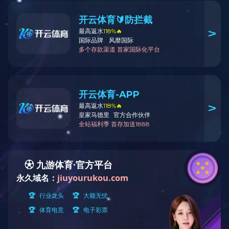
当前位置：
星空(中国)
>
知名校友
国家领导人
国家领导人
两院院士
著名学者