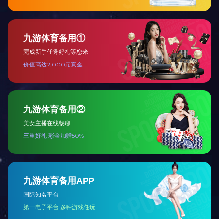
赵朴初(
全国
东吴
孙起孟(
全国
年毕