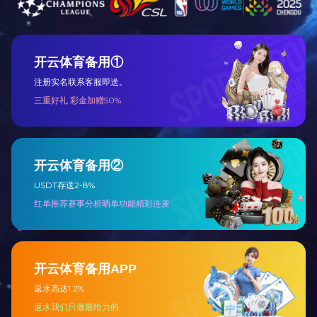
中华人
席。无
周谷城(18
全国人
家、社
校教授