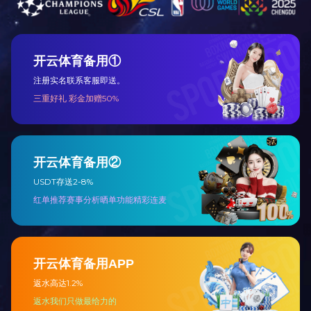
天赐庄校
星空注册概
教育教学
况
院部设置
科学研究
组织机构
合作交流
招生就业
公共服务